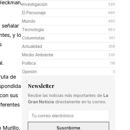
 Heckman,
Investigación
526
El Personaje
499
Mundo
492
 señalar
Tecnología
463
tes, y lo
Columnistas
361
s
Actualidad
258
Medio Ambiente
245
l.
Política
118
Opinión
3
ruta de
Newsletter
espondida
 con sus
Recibe las noticias más importantes de
La
Gran Noticia
directamente en tu correo.
iferentes
 Murillo,
Suscribirme