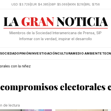
USD:
$3.729
|
EUR:
$4.385
|
GBP:
$5.069
|
MXN:
$216
|
BRL:
$756
LA
GRAN
NOTICIA
Miembros de la Sociedad Interamericana de Prensa, SIP
Informar con la verdad, inspirar el desarrollo
SOCIEDAD
OPINIÓN
INVESTIGACIÓN
CULTURA
MEDIO AMBIENTE
TECN
rales con la niñez
 compromisos electorales 
in de lectura