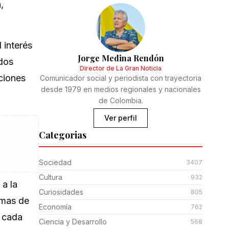
,
 interés
Jorge Medina Rendón
idos
Director de La Gran Noticia
cciones
Comunicador social y periodista con trayectoria
desde 1979 en medios regionales y nacionales
de Colombia.
Ver perfil
Categorias
Sociedad
3407
Cultura
932
 a la
Curiosidades
805
amas de
Economía
762
e cada
Ciencia y Desarrollo
568