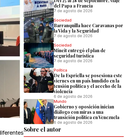
Del 25 al 28 de septiembre, viaje
del Papa a Francia
7 de agosto de 2026
Sociedad
Barranquilla hace Caravanas por
la Vida y la Seguridad
7 de agosto de 2026
Sociedad
Mincit entregó el plan de
seguridad turística
7 de agosto de 2026
Política
De la Espriella se posesiona este
viernes en un país hundido en la
tensión política y el acecho de la
violencia
6 de agosto de 2026
Mundo
Gobierno y oposición inician
diálogo con miras a una
transición política en Venezuela
6 de agosto de 2026
Sobre el autor
iferentes