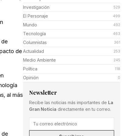
Investigación
529
El Personaje
499
en
Mundo
492
Tecnología
463
 de
Columnistas
361
mpacto de
Actualidad
253
Medio Ambiente
245
Política
118
en
Opinión
0
nología
Newsletter
as, al más
Recibe las noticias más importantes de
La
Gran Noticia
directamente en tu correo.
a de