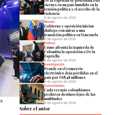
De la Espriella se posesiona este
viernes en un país hundido en la
tensión política y el acecho de la
violencia
6 de agosto de 2026
Mundo
Gobierno y oposición inician
diálogo con miras a una
transición política en Venezuela
6 de agosto de 2026
Política
Cómo afronta la izquierda de
Colombia la oposición a De la
Espriella
6 de agosto de 2026
Investigación
Fraude en el comercio
electrónico deja pérdidas en el
país por US$48 millones
6 de agosto de 2026
Curiosidades
Cada vez más colombianos
prefieren destinos lejos de las
multitudes
os
6 de agosto de 2026
Sobre el autor