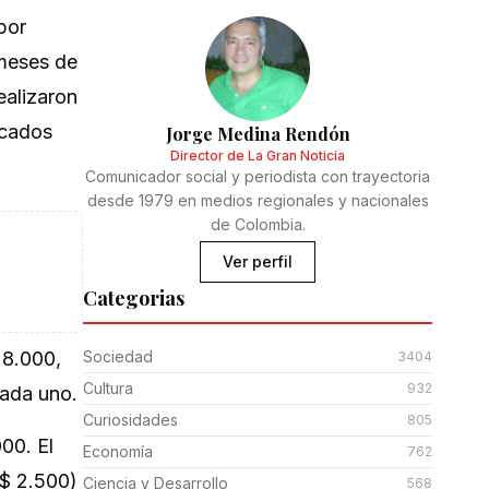
por
meses de
ealizaron
icados
Jorge Medina Rendón
Director de La Gran Noticia
Comunicador social y periodista con trayectoria
desde 1979 en medios regionales y nacionales
de Colombia.
Ver perfil
Categorias
 8.000,
Sociedad
3404
Cultura
932
cada uno.
Curiosidades
805
00. El
Economía
762
S$ 2.500)
Ciencia y Desarrollo
568