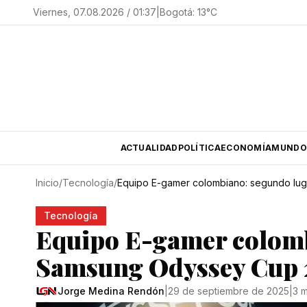
Viernes, 07.08.2026 / 01:37
|
Bogotá
:
13
°C
ACTUALIDAD
POLÍTICA
ECONOMÍA
MUNDO
Inicio
/
Tecnología
/
Equipo E-gamer colombiano: segundo lu
Tecnología
Equipo E-gamer colomb
Samsung Odyssey Cup 
Jorge Medina Rendón
|
29 de septiembre de 2025
|
3 m