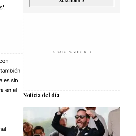
Suscribirme
s¹.
ESPACIO PUBLICITARIO
 con
 también
les sin
a en el
Noticia del día
nal