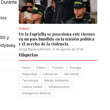
 Durante
cios
Política
De la Espriella se posesiona este viernes
000 y
en un país hundido en la tensión política
y el acecho de la violencia
 Odyssey.
Jorge Medina Rendón
·
6 de agosto de 2026
Etiquetas
Salud
Futbol
Turismo
Energia
Seguridad
Educacion
Movilidad
Tecnología
Medio Ambiente
Cultura Caribe
Infraestructura
Inteligencia Artificial