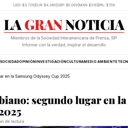
USD:
$3.729
|
EUR:
$4.385
|
GBP:
$5.069
|
MXN:
$216
|
BRL:
$756
LA
GRAN
NOTICIA
Miembros de la Sociedad Interamericana de Prensa, SIP
Informar con la verdad, inspirar el desarrollo
SOCIEDAD
OPINIÓN
INVESTIGACIÓN
CULTURA
MEDIO AMBIENTE
TECN
gar en la Samsung Odyssey Cup 2025
iano: segundo lugar en la
2025
in de lectura