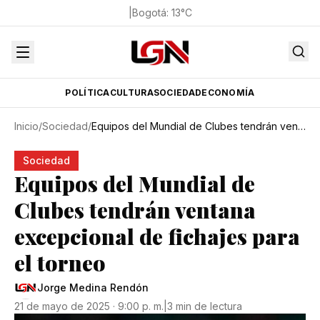
|
Bogotá
:
13
°C
POLÍTICA
CULTURA
SOCIEDAD
ECONOMÍA
Inicio
/
Sociedad
/
Equipos del Mundial de Clubes tendrán ventana excepcional de fichajes para el torneo
Sociedad
Equipos del Mundial de
Clubes tendrán ventana
excepcional de fichajes para
el torneo
Jorge Medina Rendón
21 de mayo de 2025 · 9:00 p. m.
|
3 min de lectura