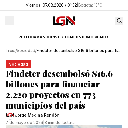
Viernes, 07.08.2026 / 01:32
|
Bogotá
:
13
°C
POLÍTICA
MUNDO
INVESTIGACIÓN
CURIOSIDADES
Inicio
/
Sociedad
/
Findeter desembolsó $16,6 billones para financiar 2.220 proyectos en 773 municipios del país
Sociedad
Findeter desembolsó $16,6
billones para financiar
2.220 proyectos en 773
municipios del país
Jorge Medina Rendón
7 de mayo de 2026
|
3 min de lectura