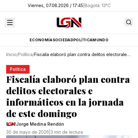
Viernes, 07.08.2026 / 17:45
|
Bogotá
:
13
°C
ECONOMÍA
SOCIEDAD
POLÍTICA
MUNDO
Inicio
/
Política
/
Fiscalía elaboró plan contra delitos electorales e informáticos en la jornada de este domingo
Política
Fiscalía elaboró plan contra
delitos electorales e
informáticos en la jornada
de este domingo
Jorge Medina Rendón
30 de mayo de 2026
|
3 min de lectura