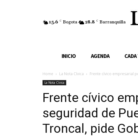
15.6
C
Bogota
28.8
C
Barranquilla
INICIO
AGENDA
CADA
Home
La Nota Cívica
Frente cívico empresarial po
La Nota Cívica
Frente cívico emp
seguridad de Pue
Troncal, pide Go