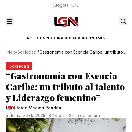
|
Bogotá
:
13
°C
POLÍTICA
CULTURA
SOCIEDAD
ECONOMÍA
Inicio
/
Sociedad
/
“Gastronomía con Esencia Caribe: un tributo al talento y Liderazgo femenino”
Sociedad
“Gastronomía con Esencia
Caribe: un tributo al talento
y Liderazgo femenino”
Jorge Medina Rendón
5 de marzo de 2025 · 8:44 p. m.
|
2 min de lectura