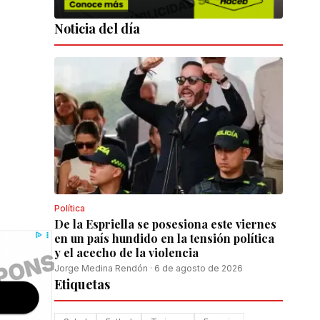
Noticia del día
Política
De la Espriella se posesiona este viernes
en un país hundido en la tensión política
y el acecho de la violencia
Jorge Medina Rendón
·
6 de agosto de 2026
Etiquetas