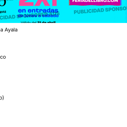
za Ayala
eco
o)