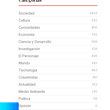
Categorias
Sociedad
3404
Cultura
932
Curiosidades
805
Economía
762
Ciencia y Desarrollo
568
Investigación
529
El Personaje
499
Mundo
492
Tecnología
463
Columnistas
361
Actualidad
253
Medio Ambiente
245
Política
118
Opinión
0