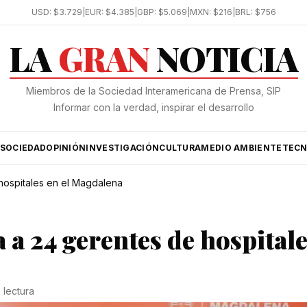
USD:
$3.729
|
EUR:
$4.385
|
GBP:
$5.069
|
MXN:
$216
|
BRL:
$756
LA
GRAN
NOTICIA
Miembros de la Sociedad Interamericana de Prensa, SIP
Informar con la verdad, inspirar el desarrollo
SOCIEDAD
OPINIÓN
INVESTIGACIÓN
CULTURA
MEDIO AMBIENTE
TECN
ospitales en el Magdalena
a 24 gerentes de hospitale
 lectura