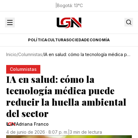
|
Bogotá
:
13
°C
POLÍTICA
CULTURA
SOCIEDAD
ECONOMÍA
Inicio
/
Columnistas
/
IA en salud: cómo la tecnología médica puede reducir la huella ambiental del sector
Columnistas
IA en salud: cómo la
tecnología médica puede
reducir la huella ambiental
del sector
Adriana Franco
4 de junio de 2026 · 8:07 p. m.
|
3 min de lectura