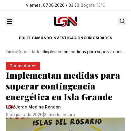
Viernes, 07.08.2026 / 03:30
|
Bogotá
:
13
°C
POLÍTICA
MUNDO
INVESTIGACIÓN
CURIOSIDADES
Inicio
/
Curiosidades
/
Implementan medidas para superar contingencia energética en Isla Grande
Curiosidades
Implementan medidas para
superar contingencia
energética en Isla Grande
Jorge Medina Rendón
9 de junio de 2026
|
3 min de lectura