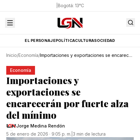
|
Bogotá
:
13
°C
EL PERSONAJE
POLÍTICA
CULTURA
SOCIEDAD
Inicio
/
Economía
/
Importaciones y exportaciones se encarecerán por fuerte alza del mínimo
Economía
Importaciones y
exportaciones se
encarecerán por fuerte alza
del mínimo
Jorge Medina Rendón
5 de enero de 2026 · 9:05 p. m.
|
3 min de lectura