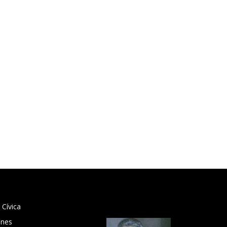
 Cívica
ones