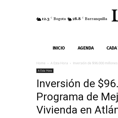
12.3
C
Bogota
28.8
C
Barranquilla
INICIO
AGENDA
CADA
Home
A Esta Hora
Inversión de $96.000 millone
A Esta Hora
Inversión de $96
Programa de Mej
Vivienda en Atlá