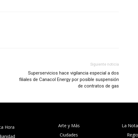
Siguiente noticia
Superservicios hace vigilancia especial a dos
filiales de Canacol Energy por posible suspensión
de contratos de gas
Arte y Más
La Nota
ta Hora
Ciudades
Regi
dianidad