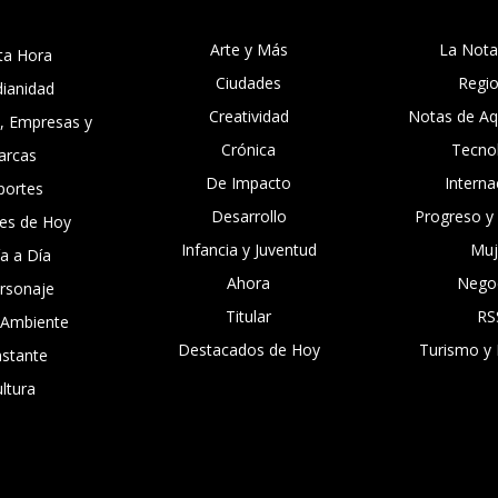
Arte y Más
La Nota
ta Hora
Ciudades
Regi
dianidad
Creatividad
Notas de Aqu
, Empresas y
Crónica
Tecno
arcas
De Impacto
Interna
portes
Desarrollo
Progreso y
es de Hoy
Infancia y Juventud
Muj
ía a Día
Ahora
Nego
ersonaje
Titular
RS
 Ambiente
Destacados de Hoy
Turismo y 
nstante
ltura