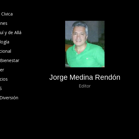
 Cívica
ones
í y de Allá
logía
cional
 Bienestar
er
Jorge Medina Rendón
cios
Editor
S
Diversión