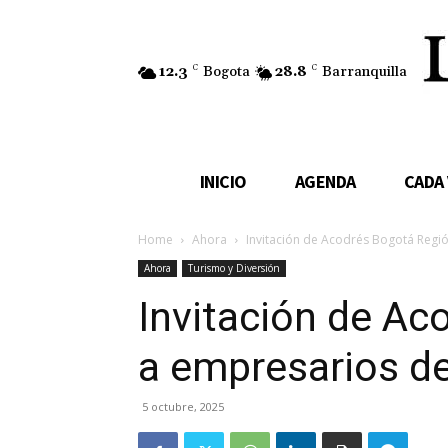
12.3
C
Bogota
28.8
C
Barranquilla
INICIO
AGENDA
CADA
Home
Ahora
Invitación de Acodrés Bogotá Regi
Ahora
Turismo y Diversión
Invitación de Ac
a empresarios d
5 octubre, 2025