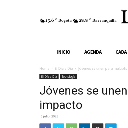
15.6
C
Bogota
28.8
C
Barranquilla
INICIO
AGENDA
CADA
Home
El Día a Día
Jóvenes se unen para multipli
El Día a Día
Tecnología
Jóvenes se unen 
impacto
6 julio, 2023