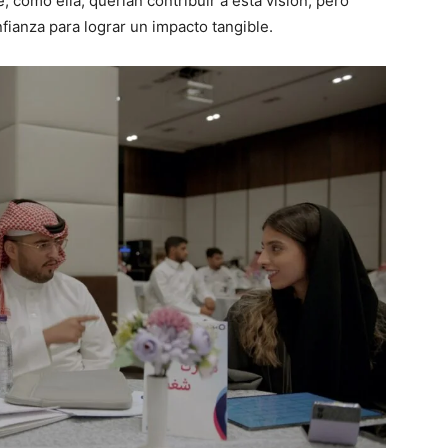
como ella, querían contribuir a esta visión, pero
fianza para lograr un impacto tangible.