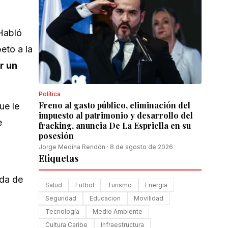
Habló
eto a la
r un
Política
Freno al gasto público, eliminación del
ue le
impuesto al patrimonio y desarrollo del
e
fracking, anuncia De La Espriella en su
posesión
Jorge Medina Rendón
·
8 de agosto de 2026
Etiquetas
ada de
Salud
Futbol
Turismo
Energia
Seguridad
Educacion
Movilidad
Tecnología
Medio Ambiente
Cultura Caribe
Infraestructura