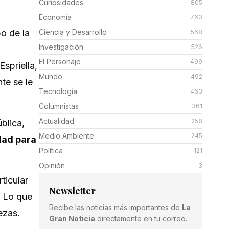
Curiosidades
805
Economía
763
o de la
Ciencia y Desarrollo
568
Investigación
526
El Personaje
499
spriella,
Mundo
492
te se le
Tecnología
463
Columnistas
361
Actualidad
258
blica,
Medio Ambiente
245
dad para
Política
121
Opinión
3
ticular
Newsletter
. Lo que
Recibe las noticias más importantes de
La
ezas.
Gran Noticia
directamente en tu correo.