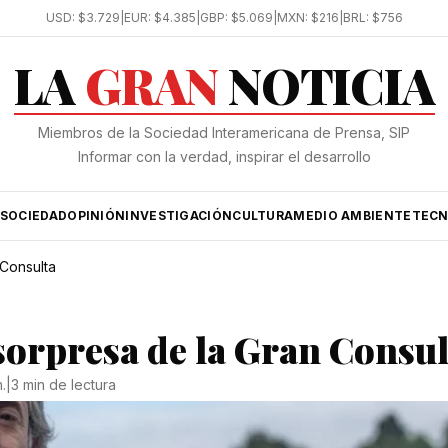
USD:
$3.729
|
EUR:
$4.385
|
GBP:
$5.069
|
MXN:
$216
|
BRL:
$756
LA
GRAN
NOTICIA
Miembros de la Sociedad Interamericana de Prensa, SIP
Informar con la verdad, inspirar el desarrollo
SOCIEDAD
OPINIÓN
INVESTIGACIÓN
CULTURA
MEDIO AMBIENTE
TECN
 Consulta
sorpresa de la Gran Consul
.
|
3 min de lectura