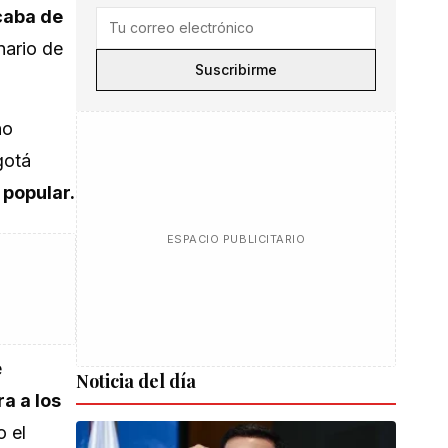
icaba de
nario de
Suscribirme
no
gotá
 popular.
ESPACIO PUBLICITARIO
e
Noticia del día
a a los
o el