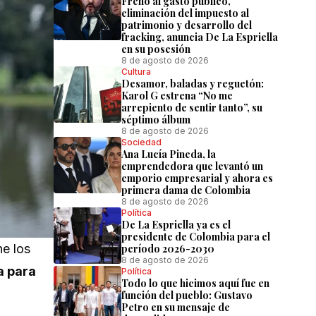
Freno al gasto público,
eliminación del impuesto al
patrimonio y desarrollo del
fracking, anuncia De La Espriella
en su posesión
8 de agosto de 2026
Cultura
Desamor, baladas y reguetón:
Karol G estrena “No me
arrepiento de sentir tanto”, su
séptimo álbum
8 de agosto de 2026
Sociedad
Ana Lucía Pineda, la
emprendedora que levantó un
emporio empresarial y ahora es
primera dama de Colombia
8 de agosto de 2026
Política
De La Espriella ya es el
presidente de Colombia para el
ne los
período 2026-2030
8 de agosto de 2026
a para
Política
Todo lo que hicimos aquí fue en
función del pueblo: Gustavo
Petro en su mensaje de