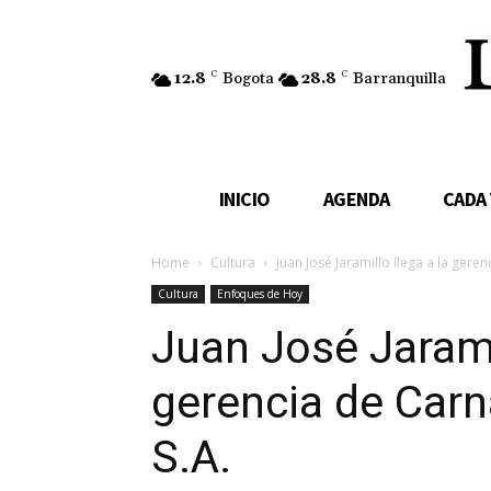
12.8
C
Bogota
28.8
C
Barranquilla
INICIO
AGENDA
CADA
Home
Cultura
Juan José Jaramillo llega a la gere
Cultura
Enfoques de Hoy
Juan José Jaramil
gerencia de Carn
S.A.