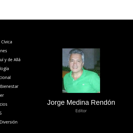
 Cívica
ones
í y de Allá
logía
cional
 Bienestar
er
Jorge Medina Rendón
cios
Editor
S
Diversión