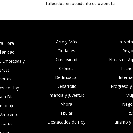
fallecidos en accidente de avioneta
Arte y Más
La Nota
ta Hora
Ciudades
Regi
dianidad
Creatividad
Notas de Aqu
, Empresas y
Crónica
Tecno
arcas
De Impacto
Interna
portes
Desarrollo
Progreso y
es de Hoy
Infancia y Juventud
Muj
ía a Día
Ahora
Nego
ersonaje
Titular
RS
 Ambiente
Destacados de Hoy
Turismo y 
nstante
ltura