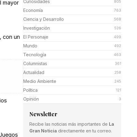
Curiosidades
805
el mayor
Economía
763
Ciencia y Desarrollo
568
Investigación
526
, con un
El Personaje
499
Mundo
492
Tecnología
463
Columnistas
361
Actualidad
258
Medio Ambiente
245
Política
121
Opinión
3
ios
Newsletter
Recibe las noticias más importantes de
La
Gran Noticia
directamente en tu correo.
 Juegos