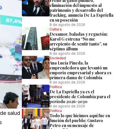
Freno al gasto público,
eliminación del impuesto al
patrimonio y desarrollo del
fracking, anuncia De La Espriella
en su posesión
8 de agosto de 2026
Cultura
Desamor, baladas y reguetón:
Karol G estrena “No me
arrepiento de sentir tanto”, su
séptimo álbum
8 de agosto de 2026
Sociedad
Ana Lucía Pineda, la
emprendedora que levantó un
emporio empresarial y ahora es
primera dama de Colombia
8 de agosto de 2026
Política
De La Espriella ya es el
presidente de Colombia para el
período 2026-2030
8 de agosto de 2026
Política
 de salud
Todo lo que hicimos aquí fue en
función del pueblo: Gustavo
s
Petro en su mensaje de