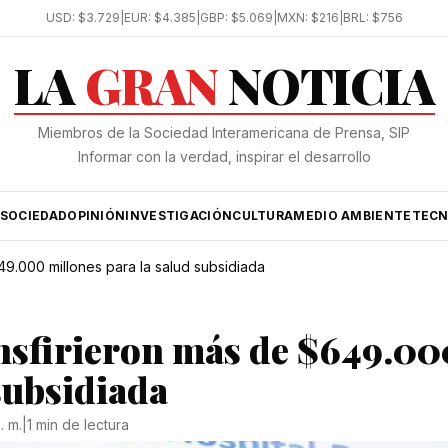
USD:
$3.729
|
EUR:
$4.385
|
GBP:
$5.069
|
MXN:
$216
|
BRL:
$756
LA
GRAN
NOTICIA
Miembros de la Sociedad Interamericana de Prensa, SIP
Informar con la verdad, inspirar el desarrollo
SOCIEDAD
OPINIÓN
INVESTIGACIÓN
CULTURA
MEDIO AMBIENTE
TECN
649.000 millones para la salud subsidiada
ransfirieron más de $649.00
subsidiada
. m.
|
1 min de lectura