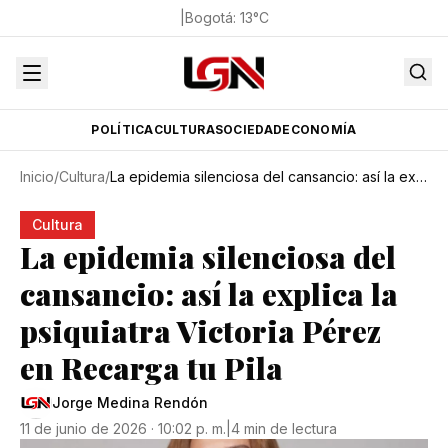
|
Bogotá
:
13
°C
POLÍTICA
CULTURA
SOCIEDAD
ECONOMÍA
Inicio
/
Cultura
/
La epidemia silenciosa del cansancio: así la explica la psiquiatra Victoria Pérez en Recarga tu Pila
Cultura
La epidemia silenciosa del
cansancio: así la explica la
psiquiatra Victoria Pérez
en Recarga tu Pila
Jorge Medina Rendón
11 de junio de 2026 · 10:02 p. m.
|
4 min de lectura