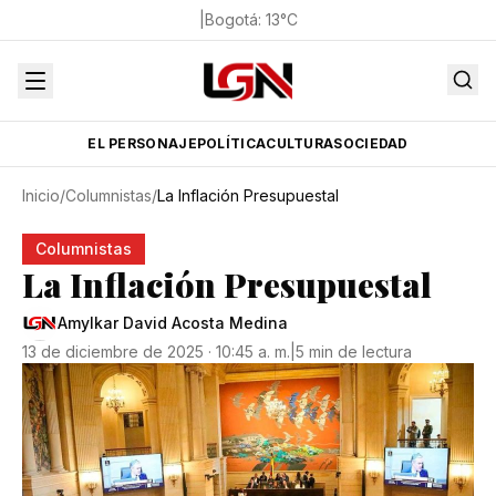
|
Bogotá
:
13
°C
EL PERSONAJE
POLÍTICA
CULTURA
SOCIEDAD
Inicio
/
Columnistas
/
La Inflación Presupuestal
Columnistas
La Inflación Presupuestal
Amylkar David Acosta Medina
13 de diciembre de 2025 · 10:45 a. m.
|
5 min de lectura