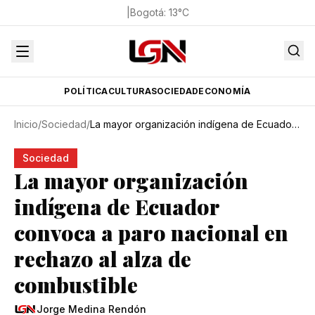
|
Bogotá
:
13
°C
POLÍTICA
CULTURA
SOCIEDAD
ECONOMÍA
Inicio
/
Sociedad
/
La mayor organización indígena de Ecuador convoca a paro nacional en rechazo al alza de combustible
Sociedad
La mayor organización
indígena de Ecuador
convoca a paro nacional en
rechazo al alza de
combustible
Jorge Medina Rendón