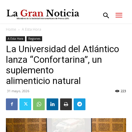
Home
A Esta Hora
A Esta Hora
Regiones
La Universidad del Atlántico
lanza “Confortarina”, un
suplemento
alimenticio natural
31 mayo, 2026
223