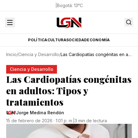
|
Bogotá
:
13
°C
POLÍTICA
CULTURA
SOCIEDAD
ECONOMÍA
Inicio
/
Ciencia y Desarrollo
/
Las Cardiopatías congénitas en adultos: Tipos y tratamientos
Ciencia y Desarrollo
Las Cardiopatías congénitas
en adultos: Tipos y
tratamientos
Jorge Medina Rendón
15 de febrero de 2026 · 1:01 p. m.
|
3 min de lectura