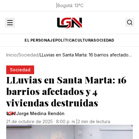
|
Bogotá
:
13
°C
EL PERSONAJE
POLÍTICA
CULTURA
SOCIEDAD
Inicio
/
Sociedad
/
LLuvias en Santa Marta: 16 barrios afectados y 4 viviendas destruidas
Sociedad
LLuvias en Santa Marta: 16
barrios afectados y 4
viviendas destruidas
Jorge Medina Rendón
21 de octubre de 2025 · 8:00 p. m.
|
2 min de lectura