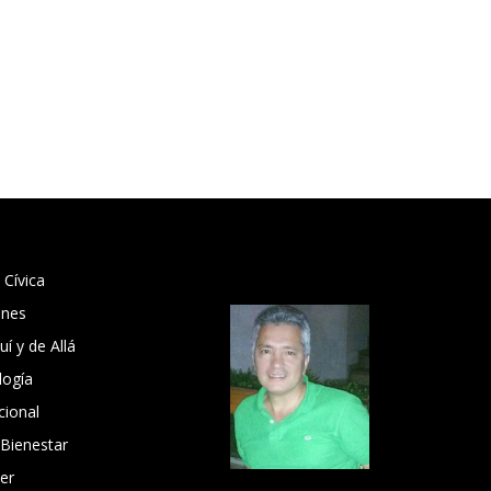
 Cívica
ones
í y de Allá
logía
cional
 Bienestar
er