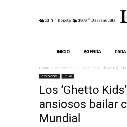
12.3
C
Bogota
28.8
C
Barranquilla
INICIO
AGENDA
CADA
Home
Internacional
Los ‘Ghetto Kids’ de Uganda 
Internacional
Titular
Los ‘Ghetto Kids
ansiosos bailar c
Mundial