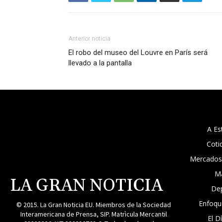
Anterior noticia
El robo del museo del Louvre en París será
llevado a la pantalla
A Es
Coti
Mercados
M
LA GRAN NOTICIA
De
Enfoqu
© 2015. La Gran Noticia EU. Miembros de la Sociedad
Interamericana de Prensa, SIP. Matrìcula Mercantil
El D