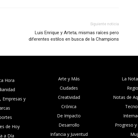
Siguiente noticia
Luis Enrique y Arteta; mismas raíces pero
diferentes estilos en busca de la Champions
Arte y Más
La Nota
ta Hora
Ciudades
Regi
dianidad
Creatividad
Notas de Aqu
, Empresas y
Crónica
Tecno
arcas
De Impacto
Interna
portes
Desarrollo
Progreso y
es de Hoy
Infancia y Juventud
Muj
ía a Día