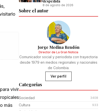
despedida
8 de agosto de 2026
ás,
Sobre el autor
isitarlo
Jorge Medina Rendón
Director de La Gran Noticia
Comunicador social y periodista con trayectoria
desde 1979 en medios regionales y nacionales
de Colombia.
Ver perfil
Categorias
para vivir
ropicales
Sociedad
3408
co más
Cultura
933