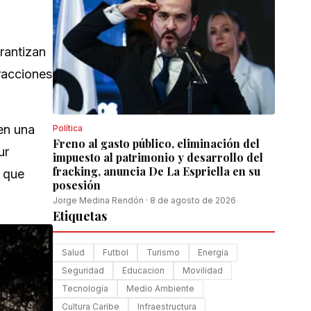
rantizan
tracciones
en una
Política
Freno al gasto público, eliminación del
ur
impuesto al patrimonio y desarrollo del
fracking, anuncia De La Espriella en su
o que
posesión
Jorge Medina Rendón
·
8 de agosto de 2026
Etiquetas
Salud
Futbol
Turismo
Energia
Seguridad
Educacion
Movilidad
Tecnología
Medio Ambiente
Cultura Caribe
Infraestructura