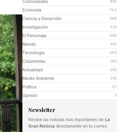
Curiosidades
805
Economía
763
Ciencia y Desarrollo
568
Investigación
526
El Personaje
499
Mundo
492
Tecnología
463
Columnistas
361
Actualidad
258
Medio Ambiente
245
Política
121
Opinión
3
Newsletter
Recibe las noticias más importantes de
La
Gran Noticia
directamente en tu correo.