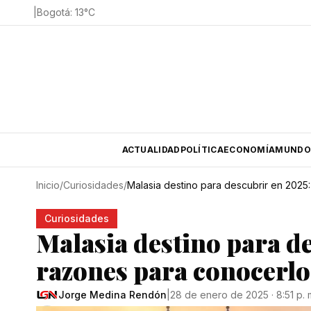
|
Bogotá
:
13
°C
ACTUALIDAD
POLÍTICA
ECONOMÍA
MUNDO
Inicio
/
Curiosidades
/
Malasia destino para descubrir en 2025
Curiosidades
Malasia destino para de
razones para conocerlo
Jorge Medina Rendón
|
28 de enero de 2025 · 8:51 p. 