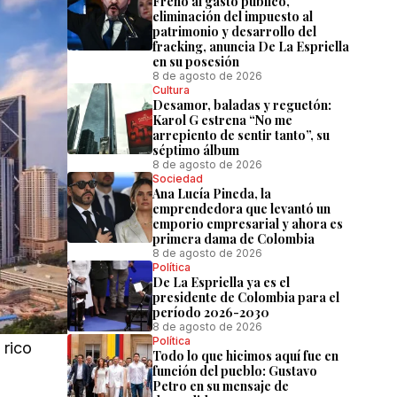
Freno al gasto público,
eliminación del impuesto al
patrimonio y desarrollo del
fracking, anuncia De La Espriella
en su posesión
8 de agosto de 2026
Cultura
Desamor, baladas y reguetón:
Karol G estrena “No me
arrepiento de sentir tanto”, su
séptimo álbum
8 de agosto de 2026
Sociedad
Ana Lucía Pineda, la
emprendedora que levantó un
emporio empresarial y ahora es
primera dama de Colombia
8 de agosto de 2026
Política
De La Espriella ya es el
presidente de Colombia para el
período 2026-2030
8 de agosto de 2026
Política
 rico
Todo lo que hicimos aquí fue en
función del pueblo: Gustavo
Petro en su mensaje de