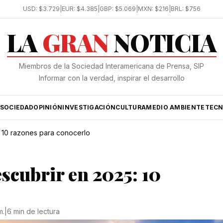
USD:
$3.729
|
EUR:
$4.385
|
GBP:
$5.069
|
MXN:
$216
|
BRL:
$756
LA
GRAN
NOTICIA
Miembros de la Sociedad Interamericana de Prensa, SIP
Informar con la verdad, inspirar el desarrollo
SOCIEDAD
OPINIÓN
INVESTIGACIÓN
CULTURA
MEDIO AMBIENTE
TECN
: 10 razones para conocerlo
scubrir en 2025: 10
m.
|
6 min de lectura