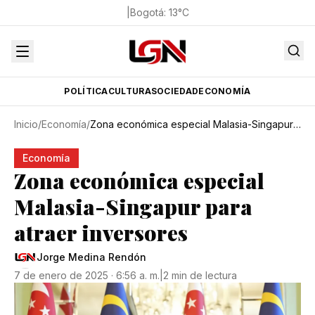
|
Bogotá
:
13
°C
POLÍTICA
CULTURA
SOCIEDAD
ECONOMÍA
Inicio
/
Economía
/
Zona económica especial Malasia-Singapur para atraer inversores
Economía
Zona económica especial
Malasia-Singapur para
atraer inversores
Jorge Medina Rendón
7 de enero de 2025 · 6:56 a. m.
|
2 min de lectura