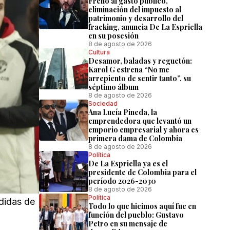
Freno al gasto público,
eliminación del impuesto al
patrimonio y desarrollo del
fracking, anuncia De La Espriella
en su posesión
8 de agosto de 2026
Cultura
Desamor, baladas y reguetón:
Karol G estrena “No me
arrepiento de sentir tanto”, su
séptimo álbum
8 de agosto de 2026
Sociedad
Ana Lucía Pineda, la
emprendedora que levantó un
emporio empresarial y ahora es
primera dama de Colombia
8 de agosto de 2026
Política
De La Espriella ya es el
presidente de Colombia para el
período 2026-2030
8 de agosto de 2026
Política
didas de
Todo lo que hicimos aquí fue en
función del pueblo: Gustavo
Petro en su mensaje de