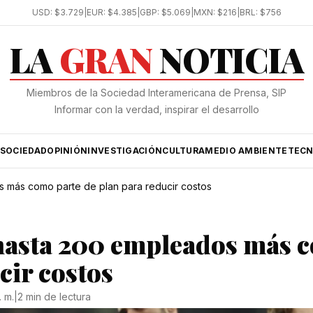
USD:
$3.729
|
EUR:
$4.385
|
GBP:
$5.069
|
MXN:
$216
|
BRL:
$756
LA
GRAN
NOTICIA
Miembros de la Sociedad Interamericana de Prensa, SIP
Informar con la verdad, inspirar el desarrollo
SOCIEDAD
OPINIÓN
INVESTIGACIÓN
CULTURA
MEDIO AMBIENTE
TECN
 más como parte de plan para reducir costos
hasta 200 empleados más 
cir costos
. m.
|
2 min de lectura