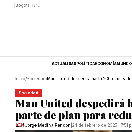
|
Bogotá
:
13
°C
ACTUALIDAD
POLÍTICA
ECONOMÍA
MUNDO
Inicio
/
Sociedad
/
Man United despedirá hasta 200 empleados
Sociedad
Man United despedirá 
parte de plan para redu
Jorge Medina Rendón
|
24 de febrero de 2025 · 7:51 p