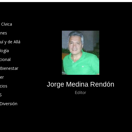
 Cívica
ones
í y de Allá
logía
cional
 Bienestar
er
Jorge Medina Rendón
cios
Editor
S
Diversión