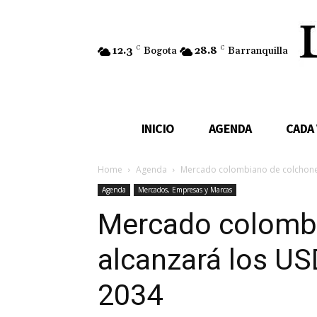
12.3
C
Bogota
28.8
C
Barranquilla
INICIO
AGENDA
CADA
Home
Agenda
Mercado colombiano de colchones
Agenda
Mercados, Empresas y Marcas
Mercado colomb
alcanzará los US
2034