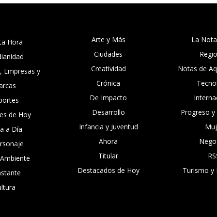
Arte y Más
La Nota
ta Hora
Ciudades
Regi
dianidad
Creatividad
Notas de Aqu
, Empresas y
Crónica
Tecno
arcas
De Impacto
Interna
portes
Desarrollo
Progreso y
es de Hoy
Infancia y Juventud
Muj
ía a Día
Ahora
Nego
ersonaje
Titular
RS
 Ambiente
Destacados de Hoy
Turismo y 
nstante
ltura