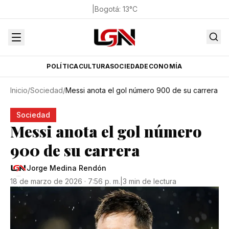
|
Bogotá
:
13
°C
POLÍTICA
CULTURA
SOCIEDAD
ECONOMÍA
Inicio
/
Sociedad
/
Messi anota el gol número 900 de su carrera
Sociedad
Messi anota el gol número
900 de su carrera
Jorge Medina Rendón
18 de marzo de 2026 · 7:56 p. m.
|
3 min de lectura