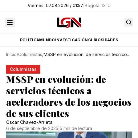
Viernes, 07.08.2026 / 01:57
|
Bogotá
:
13
°C
POLÍTICA
MUNDO
INVESTIGACIÓN
CURIOSIDADES
Inicio
/
Columnistas
/
MSSP en evolución: de servicios técnicos a aceleradores de los negocios de sus clientes
Columnistas
MSSP en evolución: de
servicios técnicos a
aceleradores de los negocios
de sus clientes
Oscar Chavez-Arrieta
6 de septiembre de 2025
|
5 min de lectura