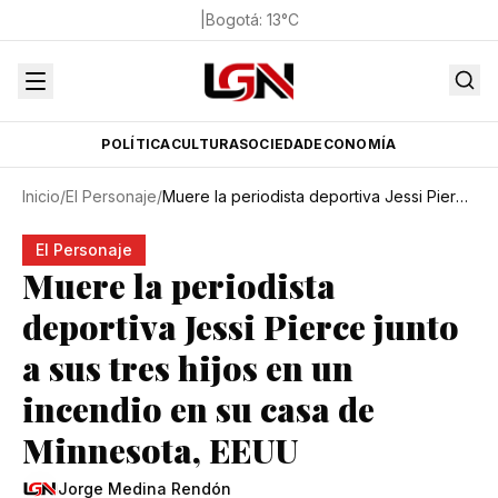
|
Bogotá
:
13
°C
POLÍTICA
CULTURA
SOCIEDAD
ECONOMÍA
Inicio
/
El Personaje
/
Muere la periodista deportiva Jessi Pierce junto a sus tres hijos en un incendio en su casa de Minnesota, EEUU
El Personaje
Muere la periodista
deportiva Jessi Pierce junto
a sus tres hijos en un
incendio en su casa de
Minnesota, EEUU
Jorge Medina Rendón