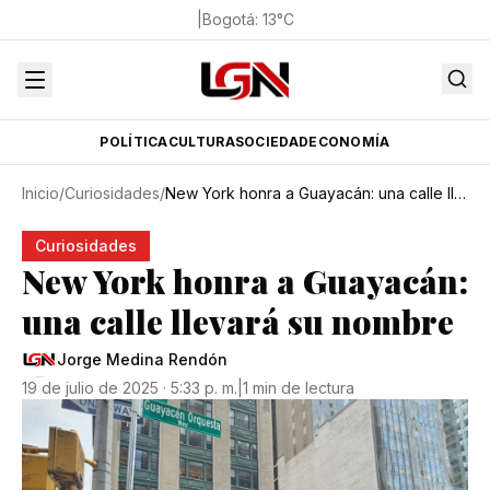
|
Bogotá
:
13
°C
POLÍTICA
CULTURA
SOCIEDAD
ECONOMÍA
Inicio
/
Curiosidades
/
New York honra a Guayacán: una calle llevará su nombre
Curiosidades
New York honra a Guayacán:
una calle llevará su nombre
Jorge Medina Rendón
19 de julio de 2025 · 5:33 p. m.
|
1 min de lectura