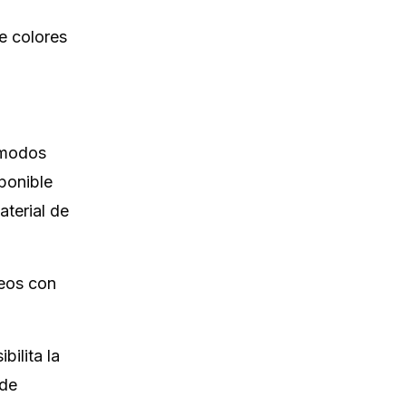
e colores
a modos
sponible
terial de
deos con
ibilita la
 de