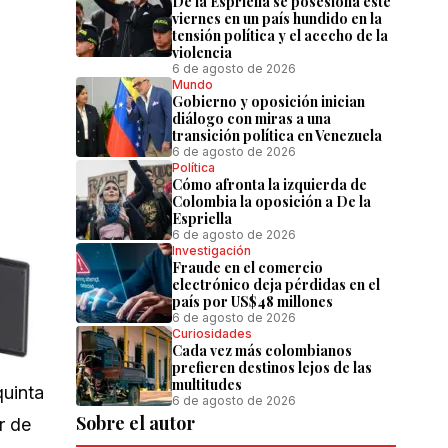
De la Espriella se posesiona este
viernes en un país hundido en la
tensión política y el acecho de la
violencia
6 de agosto de 2026
Mundo
Gobierno y oposición inician
diálogo con miras a una
transición política en Venezuela
6 de agosto de 2026
Política
Cómo afronta la izquierda de
Colombia la oposición a De la
Espriella
6 de agosto de 2026
Investigación
Fraude en el comercio
electrónico deja pérdidas en el
país por US$48 millones
6 de agosto de 2026
Curiosidades
Cada vez más colombianos
prefieren destinos lejos de las
multitudes
quinta
6 de agosto de 2026
Sobre el autor
r de