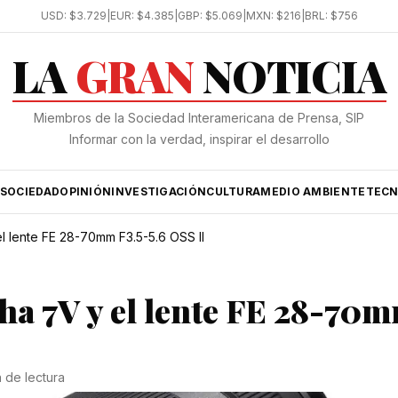
USD:
$3.729
|
EUR:
$4.385
|
GBP:
$5.069
|
MXN:
$216
|
BRL:
$756
LA
GRAN
NOTICIA
Miembros de la Sociedad Interamericana de Prensa, SIP
Informar con la verdad, inspirar el desarrollo
SOCIEDAD
OPINIÓN
INVESTIGACIÓN
CULTURA
MEDIO AMBIENTE
TECN
 lente FE 28-70mm F3.5-5.6 OSS II
ha 7V y el lente FE 28-70
n de lectura