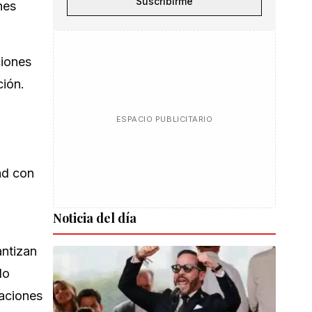
Suscribirme
nes
ciones
ción.
ESPACIO PUBLICITARIO
ad con
Noticia del día
ntizan
do
baciones