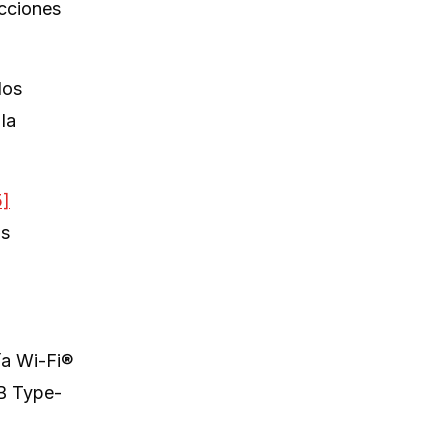
ucciones
los
la
5]
as
ía Wi-Fi®
SB Type-