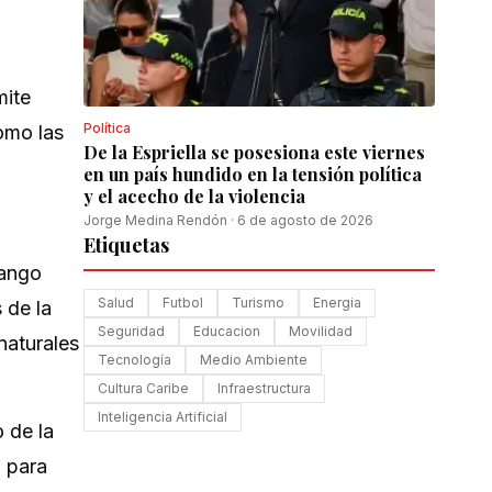
mite
Política
omo las
De la Espriella se posesiona este viernes
en un país hundido en la tensión política
y el acecho de la violencia
Jorge Medina Rendón
·
6 de agosto de 2026
Etiquetas
rango
Salud
Futbol
Turismo
Energia
 de la
Seguridad
Educacion
Movilidad
naturales
Tecnología
Medio Ambiente
Cultura Caribe
Infraestructura
Inteligencia Artificial
 de la
o para