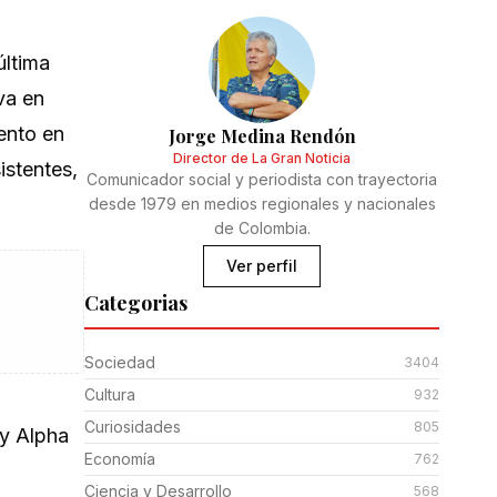
última
va en
ento en
Jorge Medina Rendón
Director de La Gran Noticia
istentes,
Comunicador social y periodista con trayectoria
desde 1979 en medios regionales y nacionales
de Colombia.
Ver perfil
Categorias
Sociedad
3404
Cultura
932
Curiosidades
805
ny Alpha
Economía
762
Ciencia y Desarrollo
568