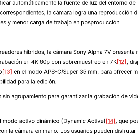
ificar automáticamente la fuente de luz del entorno de
s correspondientes, la cámara logra una reproducción d
les y menor carga de trabajo en posproducción.
s creadores híbridos, la cámara Sony Alpha 7V present
a grabación en 4K 60p con sobremuestreo en 7K
[12]
, di
p
[13]
en el modo APS-C/Super 35 mm, para ofrecer ma
bilidad para la edición.
es sin agrupamiento para garantizar la grabación de vi
 el modo activo dinámico (Dynamic Active)
[14]
, que pos
con la cámara en mano. Los usuarios pueden disfrutar