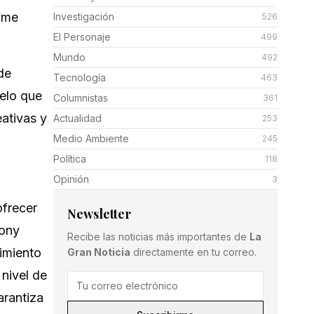
rame
Investigación
526
El Personaje
499
Mundo
492
de
Tecnología
463
elo que
Columnistas
361
ativas y
Actualidad
253
Medio Ambiente
245
Política
118
Opinión
3
ofrecer
Newsletter
Sony
Recibe las noticias más importantes de
La
imiento
Gran Noticia
directamente en tu correo.
 nivel de
arantiza