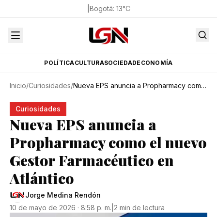
|
Bogotá
:
13
°C
POLÍTICA
CULTURA
SOCIEDAD
ECONOMÍA
Inicio
/
Curiosidades
/
Nueva EPS anuncia a Propharmacy como el nuevo Gestor Farmacéutico en Atlántico
Curiosidades
Nueva EPS anuncia a
Propharmacy como el nuevo
Gestor Farmacéutico en
Atlántico
Jorge Medina Rendón
10 de mayo de 2026 · 8:58 p. m.
|
2 min de lectura