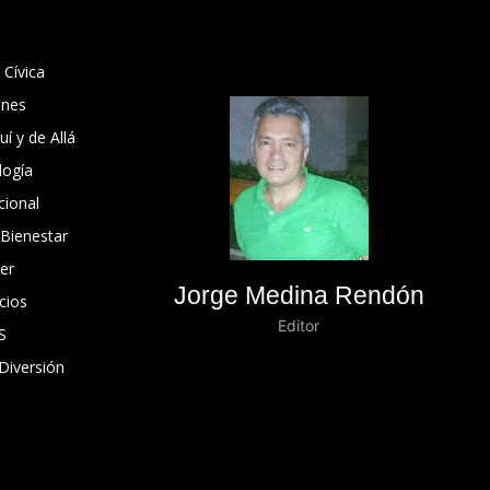
 Cívica
ones
í y de Allá
logía
cional
 Bienestar
er
Jorge Medina Rendón
cios
Editor
S
Diversión