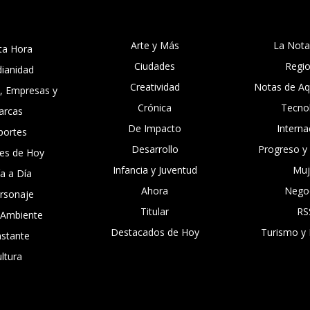
Arte y Más
La Nota
ta Hora
Ciudades
Regi
dianidad
Creatividad
Notas de Aqu
, Empresas y
Crónica
Tecno
arcas
De Impacto
Interna
portes
Desarrollo
Progreso y
es de Hoy
Infancia y Juventud
Muj
ía a Día
Ahora
Nego
ersonaje
Titular
RS
 Ambiente
Destacados de Hoy
Turismo y 
nstante
ltura