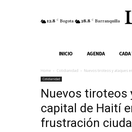
12.8
C
Bogota
28.8
C
Barranquilla
INICIO
AGENDA
CADA
Home
Cotidianidad
Nuevos tiroteos y ataques en 
Cotidianidad
Nuevos tiroteos 
capital de Haití 
frustración ciud