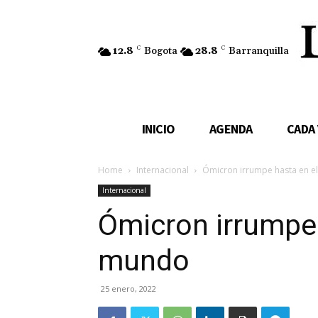
12.8
C
Bogota
28.8
C
Barranquilla
INICIO
AGENDA
CADA
Home
Internacional
Ómicron irrumpe hasta en el
Internacional
Ómicron irrumpe 
mundo
25 enero, 2022