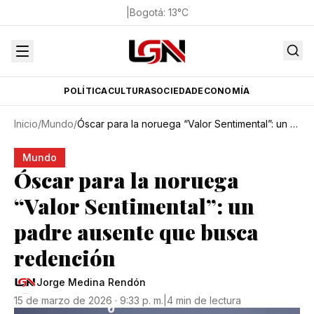
|
Bogotá
:
13
°C
POLÍTICA
CULTURA
SOCIEDAD
ECONOMÍA
Inicio
/
Mundo
/
Óscar para la noruega “Valor Sentimental”: un padre ausente que busca redención
Mundo
Óscar para la noruega
“Valor Sentimental”: un
padre ausente que busca
redención
Jorge Medina Rendón
15 de marzo de 2026 · 9:33 p. m.
|
4 min de lectura