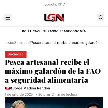
|
Bogotá
:
13
°C
POLÍTICA
CULTURA
SOCIEDAD
ECONOMÍA
Inicio
/
Sociedad
/
Pesca artesanal recibe el máximo galardón de la FAO a seguridad alimentaria
Sociedad
Pesca artesanal recibe el
máximo galardón de la FAO
a seguridad alimentaria
Jorge Medina Rendón
1 de julio de 2025 · 7:26 p. m.
|
2 min de lectura