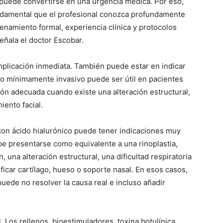
puede convertirse en una urgencia médica. Por eso,
fundamental que el profesional conozca profundamente
renamiento formal, experiencia clínica y protocolos
eñala el doctor Escobar.
mplicación inmediata. También puede estar en indicar
o mínimamente invasivo puede ser útil en pacientes
ón adecuada cuando existe una alteración estructural,
ento facial.
 con ácido hialurónico puede tener indicaciones muy
be presentarse como equivalente a una rinoplastia,
una alteración estructural, una dificultad respiratoria
icar cartílago, hueso o soporte nasal. En esos casos,
puede no resolver la causa real e incluso añadir
 Los rellenos, bioestimuladores, toxina botulínica,