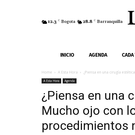
12.3
C
Bogota
28.8
C
Barranquilla
INICIO
AGENDA
CADA
Home
A Esta Hora
¿Piensa en una cirugía estética
A Esta Hora
Agenda
¿Piensa en una c
Mucho ojo con lo
procedimientos 