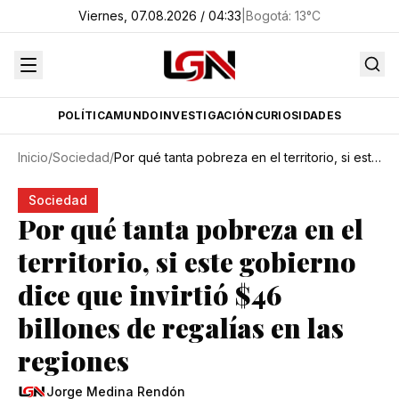
Viernes, 07.08.2026 / 04:33
|
Bogotá
:
13
°C
POLÍTICA
MUNDO
INVESTIGACIÓN
CURIOSIDADES
Inicio
/
Sociedad
/
Por qué tanta pobreza en el territorio, si este gobierno dice que invirtió $46 billones de regalías en las regiones
Sociedad
Por qué tanta pobreza en el
territorio, si este gobierno
dice que invirtió $46
billones de regalías en las
regiones
Jorge Medina Rendón