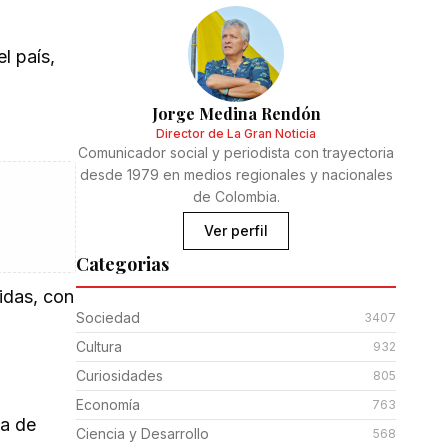
l país,
Jorge Medina Rendón
Director de La Gran Noticia
Comunicador social y periodista con trayectoria
desde 1979 en medios regionales y nacionales
de Colombia.
Ver perfil
Categorias
idas, con
Sociedad
3407
Cultura
932
Curiosidades
805
Economía
763
ia de
Ciencia y Desarrollo
568