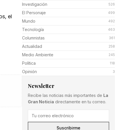
Investigación
526
El Personaje
499
os, el
Mundo
492
Tecnología
463
Columnistas
361
Actualidad
258
Medio Ambiente
245
Política
118
Opinión
3
Newsletter
Recibe las noticias más importantes de
La
Gran Noticia
directamente en tu correo.
Suscribirme