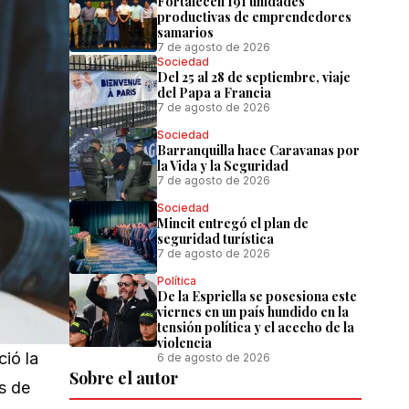
Fortalecen 191 unidades
productivas de emprendedores
samarios
7 de agosto de 2026
Sociedad
Del 25 al 28 de septiembre, viaje
del Papa a Francia
7 de agosto de 2026
Sociedad
Barranquilla hace Caravanas por
la Vida y la Seguridad
7 de agosto de 2026
Sociedad
Mincit entregó el plan de
seguridad turística
7 de agosto de 2026
Política
De la Espriella se posesiona este
viernes en un país hundido en la
tensión política y el acecho de la
violencia
ió la
6 de agosto de 2026
Sobre el autor
os de