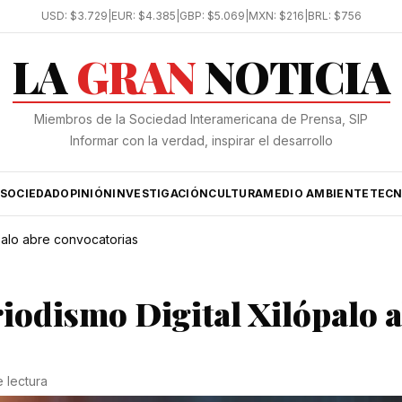
USD:
$3.729
|
EUR:
$4.385
|
GBP:
$5.069
|
MXN:
$216
|
BRL:
$756
LA
GRAN
NOTICIA
Miembros de la Sociedad Interamericana de Prensa, SIP
Informar con la verdad, inspirar el desarrollo
SOCIEDAD
OPINIÓN
INVESTIGACIÓN
CULTURA
MEDIO AMBIENTE
TECN
palo abre convocatorias
iodismo Digital Xilópalo 
e lectura