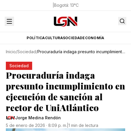
|
Bogotá
:
13
°C
POLÍTICA
CULTURA
SOCIEDAD
ECONOMÍA
Inicio
/
Sociedad
/
Procuraduría indaga presunto incumplimiento en ejecución de sanción al rector de UniAtlántico
Sociedad
Procuraduría indaga
presunto incumplimiento en
ejecución de sanción al
rector de UniAtlántico
Jorge Medina Rendón
5 de enero de 2026 · 8:09 p. m.
|
1 min de lectura