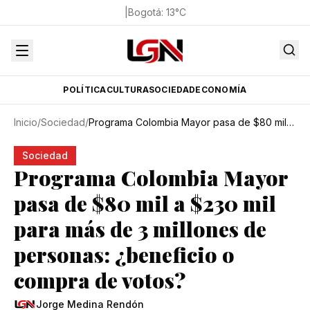
|
Bogotá
:
13
°C
POLÍTICA
CULTURA
SOCIEDAD
ECONOMÍA
Inicio
/
Sociedad
/
Programa Colombia Mayor pasa de $80 mil a $230 mil para más de 3 millones de personas: ¿beneficio o compra de votos?
Sociedad
Programa Colombia Mayor
pasa de $80 mil a $230 mil
para más de 3 millones de
personas: ¿beneficio o
compra de votos?
Jorge Medina Rendón