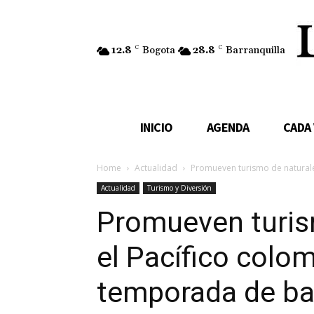
12.8
C
Bogota
28.8
C
Barranquilla
INICIO
AGENDA
CADA
Home
Actualidad
Promueven turismo de naturale
Actualidad
Turismo y Diversión
Promueven turis
el Pacífico colo
temporada de ba