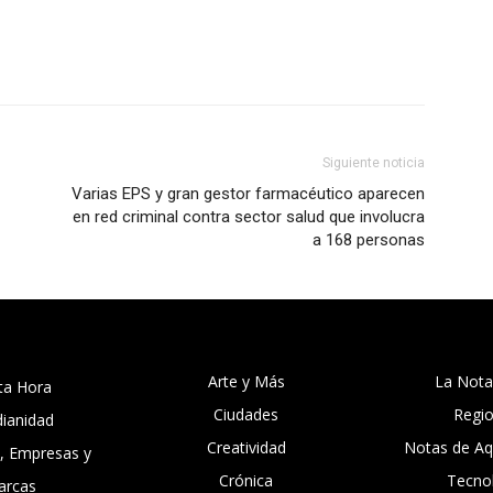
Siguiente noticia
Varias EPS y gran gestor farmacéutico aparecen
en red criminal contra sector salud que involucra
a 168 personas
Arte y Más
La Nota
ta Hora
Ciudades
Regi
dianidad
Creatividad
Notas de Aqu
, Empresas y
Crónica
Tecno
arcas