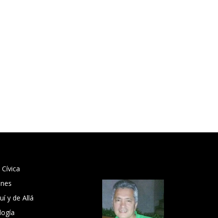
 Cívica
ones
í y de Allá
logía