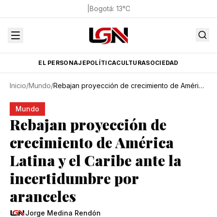
|
Bogotá
:
13
°C
EL PERSONAJE
POLÍTICA
CULTURA
SOCIEDAD
Inicio
/
Mundo
/
Rebajan proyección de crecimiento de América Latina y el Caribe ante la incertidumbre por aranceles
Mundo
Rebajan proyección de
crecimiento de América
Latina y el Caribe ante la
incertidumbre por
aranceles
Jorge Medina Rendón