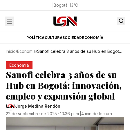
|
Bogotá
:
13
°C
POLÍTICA
CULTURA
SOCIEDAD
ECONOMÍA
Inicio
/
Economía
/
Sanofi celebra 3 años de su Hub en Bogotá: innovación, empleo y expansión global
Economía
Sanofi celebra 3 años de su
Hub en Bogotá: innovación,
empleo y expansión global
Jorge Medina Rendón
22 de septiembre de 2025 · 10:36 p. m.
|
4 min de lectura