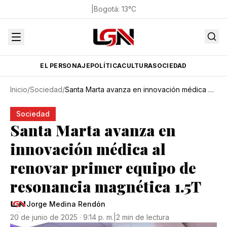
|
Bogotá
:
13
°C
EL PERSONAJE
POLÍTICA
CULTURA
SOCIEDAD
Inicio
/
Sociedad
/
Santa Marta avanza en innovación médica al renovar primer equipo de resonancia magnética 1.5T
Sociedad
Santa Marta avanza en
innovación médica al
renovar primer equipo de
resonancia magnética 1.5T
Jorge Medina Rendón
20 de junio de 2025 · 9:14 p. m.
|
2 min de lectura