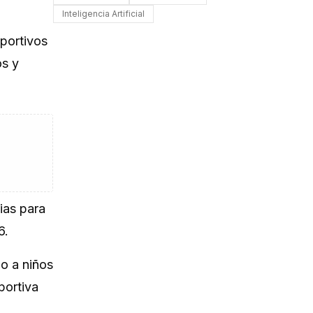
Inteligencia Artificial
eportivos
os y
ias para
6.
do a niños
portiva