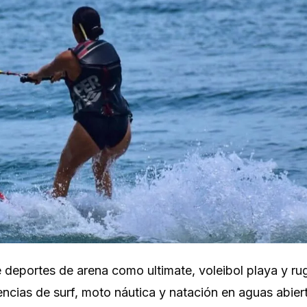
e deportes de arena como ultimate, voleibol playa y ru
ncias de surf, moto náutica y natación en aguas abier