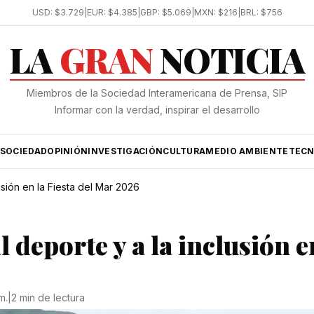
USD:
$3.729
|
EUR:
$4.385
|
GBP:
$5.069
|
MXN:
$216
|
BRL:
$756
LA
GRAN
NOTICIA
Miembros de la Sociedad Interamericana de Prensa, SIP
Informar con la verdad, inspirar el desarrollo
SOCIEDAD
OPINIÓN
INVESTIGACIÓN
CULTURA
MEDIO AMBIENTE
TECN
usión en la Fiesta del Mar 2026
 deporte y a la inclusión e
m.
|
2 min de lectura