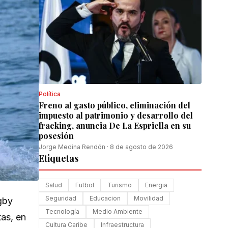
Política
Freno al gasto público, eliminación del
impuesto al patrimonio y desarrollo del
fracking, anuncia De La Espriella en su
posesión
Jorge Medina Rendón
·
8 de agosto de 2026
Etiquetas
Salud
Futbol
Turismo
Energia
Seguridad
Educacion
Movilidad
gby
Tecnología
Medio Ambiente
tas, en
Cultura Caribe
Infraestructura