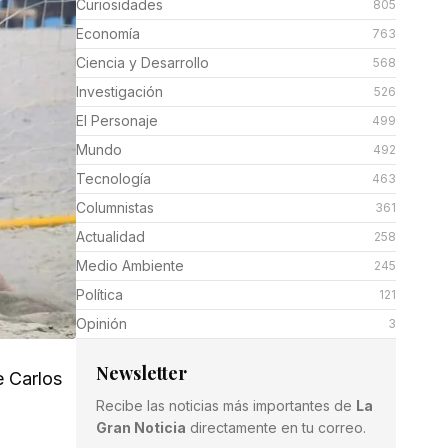
Curiosidades
805
Economía
763
Ciencia y Desarrollo
568
Investigación
526
El Personaje
499
Mundo
492
Tecnología
463
Columnistas
361
Actualidad
258
Medio Ambiente
245
Política
121
Opinión
3
Newsletter
e Carlos
Recibe las noticias más importantes de
La
Gran Noticia
directamente en tu correo.