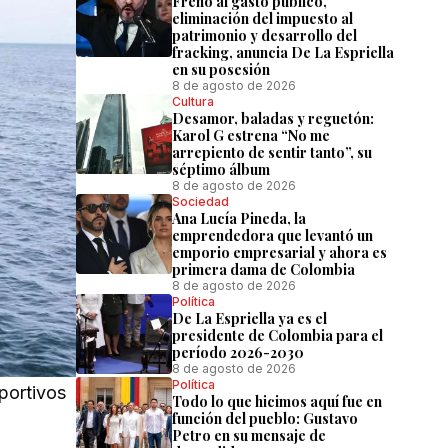
Freno al gasto público,
eliminación del impuesto al
patrimonio y desarrollo del
fracking, anuncia De La Espriella
en su posesión
8 de agosto de 2026
Cultura
Desamor, baladas y reguetón:
Karol G estrena “No me
arrepiento de sentir tanto”, su
séptimo álbum
8 de agosto de 2026
Sociedad
Ana Lucía Pineda, la
emprendedora que levantó un
emporio empresarial y ahora es
primera dama de Colombia
8 de agosto de 2026
Política
De La Espriella ya es el
presidente de Colombia para el
período 2026-2030
8 de agosto de 2026
Política
eportivos
Todo lo que hicimos aquí fue en
función del pueblo: Gustavo
Petro en su mensaje de