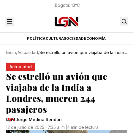
|
Bogotá
:
13
°C
POLÍTICA
CULTURA
SOCIEDAD
ECONOMÍA
Inicio
/
Actualidad
/
Se estrelló un avión que viajaba de la India a Londres, mueren 244 pasajeros
Actualidad
Se estrelló un avión que
viajaba de la India a
Londres, mueren 244
pasajeros
Jorge Medina Rendón
12 de junio de 2025 · 7:35 a. m.
|
4 min de lectura