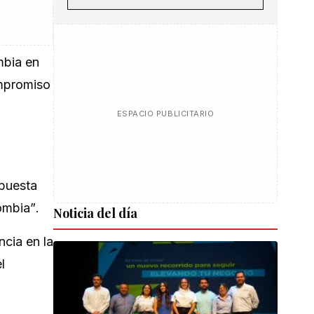
mbia en
ompromiso
ESPACIO PUBLICITARIO
opuesta
lombia”
.
Noticia del día
ncia en la
l