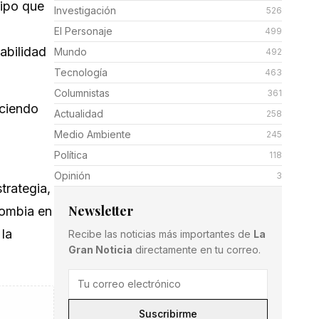
uipo que
Investigación
526
El Personaje
499
abilidad
Mundo
492
Tecnología
463
Columnistas
361
eciendo
Actualidad
258
Medio Ambiente
245
Política
118
Opinión
3
trategia,
Newsletter
lombia en
 la
Recibe las noticias más importantes de
La
Gran Noticia
directamente en tu correo.
Suscribirme