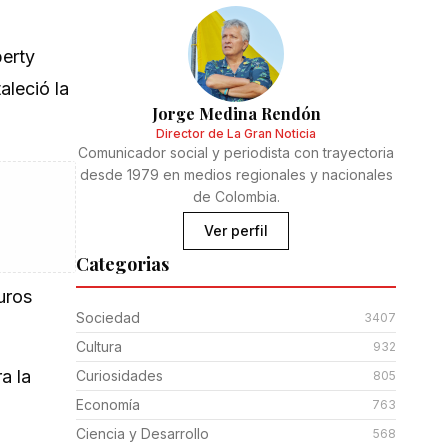
berty
aleció la
Jorge Medina Rendón
Director de La Gran Noticia
Comunicador social y periodista con trayectoria
desde 1979 en medios regionales y nacionales
de Colombia.
Ver perfil
Categorias
uros
Sociedad
3407
Cultura
932
a la
Curiosidades
805
Economía
763
Ciencia y Desarrollo
568