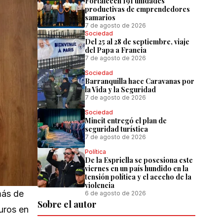
Fortalecen 191 unidades
productivas de emprendedores
samarios
7 de agosto de 2026
Sociedad
Del 25 al 28 de septiembre, viaje
del Papa a Francia
7 de agosto de 2026
Sociedad
Barranquilla hace Caravanas por
la Vida y la Seguridad
7 de agosto de 2026
Sociedad
Mincit entregó el plan de
seguridad turística
7 de agosto de 2026
Política
De la Espriella se posesiona este
viernes en un país hundido en la
tensión política y el acecho de la
violencia
más de
6 de agosto de 2026
Sobre el autor
uros en