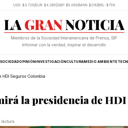
USD:
$3.729
|
EUR:
$4.385
|
GBP:
$5.069
|
MXN:
$216
|
BRL:
$756
LA
GRAN
NOTICIA
Miembros de la Sociedad Interamericana de Prensa, SIP
Informar con la verdad, inspirar el desarrollo
SOCIEDAD
OPINIÓN
INVESTIGACIÓN
CULTURA
MEDIO AMBIENTE
TECN
 de HDI Seguros Colombia
mirá la presidencia de HDI
 lectura